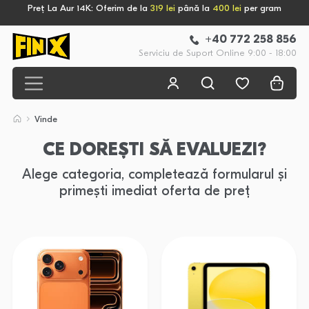
Preț La Aur 14K: Oferim de la
319 lei
până la
400 lei
per gram
+40 772 258 856
Serviciu de Suport Online 9:00 - 18:00
Vinde
CE DOREȘTI SĂ EVALUEZI?
Alege categoria, completează formularul și
primești imediat oferta de preț