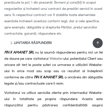
prevăzute la pct. 1 din prezenții
Termeni și condiții
) în scopul
negocierilor și încheierii unui contract de prestări servicii în acest
sens. În respectivul contract vor fi stabilite toate elementele
esențiale încheierii acestuia conform legii, dar și cele specifice,
spre exemplu: obligațiile și drepturile Părților, prețul serviciilor
contractate, garanții, răspundere etc.
LIMITAREA RĂSPUNDERII
FIN X AMANET SRL
nu își asumă răspunderea pentru nici un fel
de daune pe care vizitatorul
Website
-ului, potențialul Client sau
oricare alt terț le poate suferi ca urmarea a utilizării Website-
ului în orice mod sau scop sau ca rezultat al îndeplinirii
conforme de către
FIN X AMANET SRL
a oricăreia din obligațiile
legale și/sau contractuale care îi revin.
Vizitatorul va utiliza serviciile oferite prin intermediul Website-
ului în totalitate pe propria răspundere. Acesta este
răspunzător pentru păstrarea confidențialității asupra