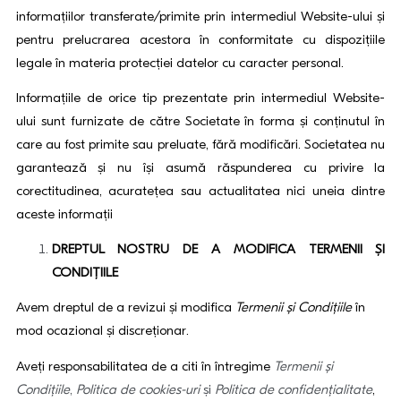
informațiilor transferate/primite prin intermediul Website-ului și
pentru prelucrarea acestora în conformitate cu dispozițiile
legale în materia protecției datelor cu caracter personal.
Informațiile de orice tip prezentate prin intermediul Website-
ului sunt furnizate de către Societate în forma și conținutul în
care au fost primite sau preluate, fără modificări. Societatea nu
garantează și nu își asumă răspunderea cu privire la
corectitudinea, acuratețea sau actualitatea nici uneia dintre
aceste informații
DREPTUL NOSTRU DE A MODIFICA TERMENII ȘI
CONDIȚIILE
Avem dreptul de a revizui şi modifica
Termenii și Condițiile
în
mod ocazional și discreționar.
Aveţi responsabilitatea de a citi în întregime
Termenii și
Condițiile
,
Politica de cookies-uri
şi
Politica de confidenţialitate
,