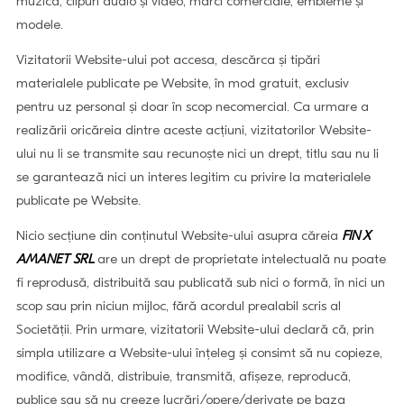
muzică, clipuri audio și video, mărci comerciale, embleme și
modele.
Vizitatorii Website-ului pot accesa, descărca şi tipări
materialele publicate pe Website, în mod gratuit, exclusiv
pentru uz personal şi doar în scop necomercial. Ca urmare a
realizării oricăreia dintre aceste acțiuni, vizitatorilor Website-
ului nu li se transmite sau recunoște nici un drept, titlu sau nu li
se garantează nici un interes legitim cu privire la materialele
publicate pe Website.
Nicio secțiune din conținutul Website-ului asupra căreia
FIN X
AMANET SRL
are un drept de proprietate intelectuală nu poate
fi reprodusă, distribuită sau publicată sub nici o formă, în nici un
scop sau prin niciun mijloc, fără acordul prealabil scris al
Societății. Prin urmare, vizitatorii Website-ului declară că, prin
simpla utilizare a Website-ului înțeleg și consimt să nu copieze,
modifice, vândă, distribuie, transmită, afișeze, reproducă,
publice sau să nu creeze lucrări/opere/derivate pe baza