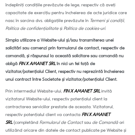
îndepliniți condițiile prevăzute de lege, respectiv că aveți
capacitate de exercițiu pentru încheierea de acte juridice care
nasc în sarcina dvs. obligațiile prevăzute în
Termeni și condiții
,
Politica de confidențialitate
și
Politica de cookies-uri
.
Simpla utilizare a Website-ului și/sau transmiterea unei
solicitări sau comenzi prin formularul de contact, respectiv de
comandă, și răspunsul la această solicitare sau comandă nu
obligă
FIN X AMANET SRL
în nici un fel față de
vizitator/potențialul Client, respectiv nu reprezintă încheierea
unui contract între Societate și vizitator/potențialul Client.
Prin intermediul Website-ului,
FIN X AMANET SRL
invită
vizitatorul Website-ului, respectiv potențialul client la
contractarea serviciilor prestate de aceasta. Vizitatorul,
respectiv potențialul client va contacta
FIN X AMANET
SRL
(completând
Formularul de Contact
sau
de Comandă
ori
utilizând oricare din datele de contact publicate pe Website și