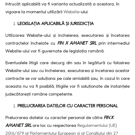
întrucât aplicabilă va fi varianta actualizată a acestora, în
vigoare la momentul utilizării
Website
-ului.
LEGISLAŢIA APLICABILĂ ŞI JURISDICŢIA
Utilizarea Website-ului şi încheierea, executarea și încetarea
contractelor încheiate cu
FIN X AMANET SRL
prin intermediul
Website-ului vor fi guvernate de legislaţia română.
Eventualele litigii care decurg din sau în legătură cu folosirea
Website-ului sau cu încheierea, executarea și încetarea acestor
contracte se vor soluționa pe cale amiabilă sau, în cazul în care
aceasta nu va fi posibilă, litigiile vor fi soluționate de instanțele
judecătorești române competente.
PRELUCRAREA DATELOR CU CARACTER PERSONAL
Prelucrarea datelor cu caracter personal de către
FIN X
AMANET SRL
are loc cu respectarea
Regulamentului (UE)
2016/679 al Parlamentului European și al Consiliului din 27