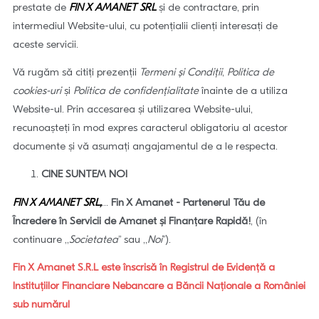
prestate de
FIN X AMANET SRL
şi de contractare, prin
intermediul Website-ului, cu potențialii clienți interesați de
aceste servicii.
Vă rugăm să citiţi prezenții
Termeni și Condiții
,
Politica de
cookies-uri
şi
Politica de confidenţialitate
înainte de a utiliza
Website-ul. Prin accesarea și utilizarea Website-ului,
recunoașteți în mod expres caracterul obligatoriu al acestor
documente și vă asumați angajamentul de a le respecta.
CINE SUNTEM NOI
FIN X AMANET SRL,
...
Fin X Amanet - Partenerul Tău de
Încredere în Servicii de Amanet și Finanțare Rapidă!
, (în
continuare ,,
Societatea
’’ sau ,,
Noi
’’).
Fin X Amanet S.R.L este înscrisă în Registrul de Evidență a
Instituțiilor Financiare Nebancare a Băncii Naționale a României
sub numărul