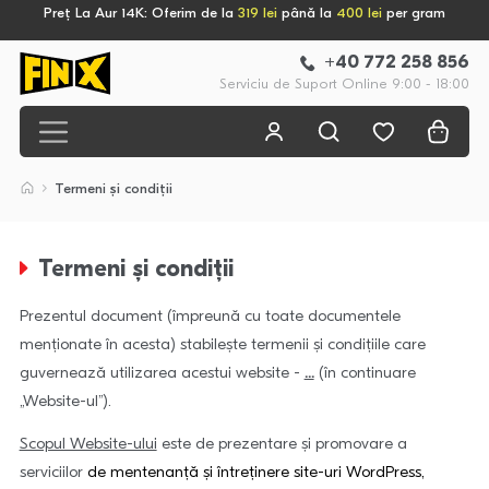
Preț La Aur 14K: Oferim de la
319 lei
până la
400 lei
per gram
+40 772 258 856
Serviciu de Suport Online 9:00 - 18:00
Termeni și condiții
Termeni și condiții
Prezentul document (împreună cu toate documentele
menţionate în acesta) stabileşte termenii şi condiţiile care
guvernează utilizarea acestui website -
...
(în continuare
„Website-ul’’).
Scopul Website-ului
este de prezentare și promovare a
serviciilor
de mentenanță și întreținere site-uri WordPress,