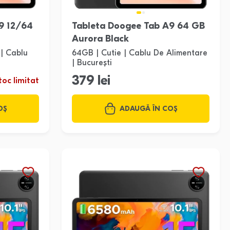
9 12/64
Tableta Doogee Tab A9 64 GB
Aurora Black
 | Cablu
64GB | Cutie | Cablu De Alimentare
| București
379 lei
toc limitat
OȘ
ADAUGĂ ÎN COȘ