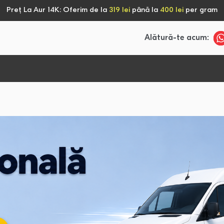
Preț La Aur 14K: Oferim de la
319 lei
până la
400 lei
per gram
Alătură-te acum: