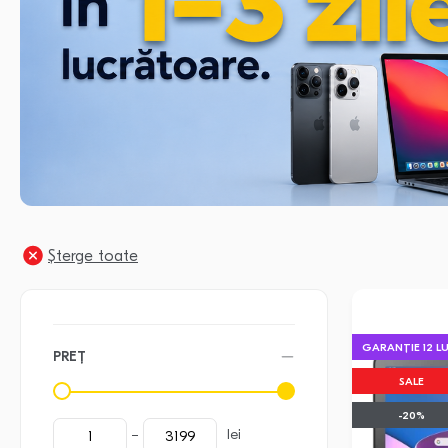
Șterge toate
GARANȚIE 12 LU
PREȚ
SALE
-20%
lei