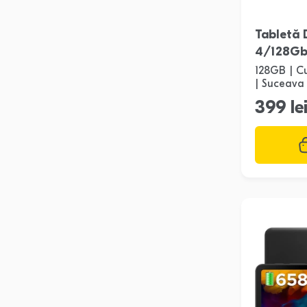
Tabletă
4/128G
128GB | C
| Suceava
399 le