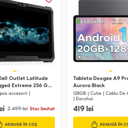
Dell Outlet Latitude
Tableta Doogee A9 Pr
gged Extreme 256 GB
Aurora Black
psa accesorii |
128GB | Cutie | Cablu De 
| Dorohoi
ei
419 lei
2 499 lei
Stoc limitat
ADAUGĂ ÎN COȘ
ADAUGĂ ÎN C