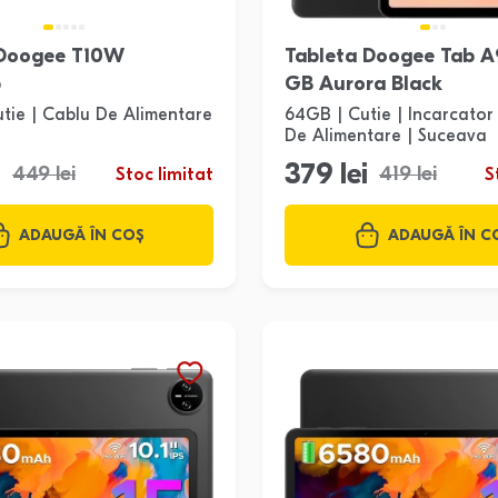
 Doogee T10W
Tableta Doogee Tab A
b
GB Aurora Black
utie | Cablu De Alimentare
64GB | Cutie | Incarcator
De Alimentare | Suceava
i
379 lei
449 lei
419 lei
Stoc limitat
S
ADAUGĂ ÎN COȘ
ADAUGĂ ÎN C