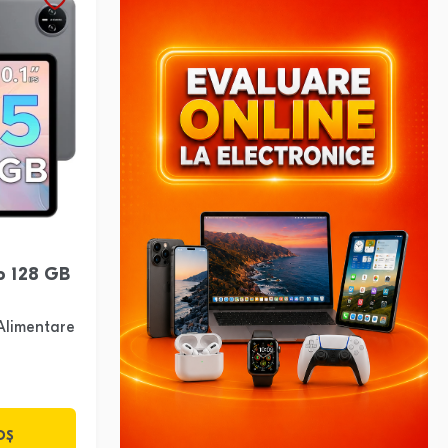
o 128 GB
Alimentare
OȘ