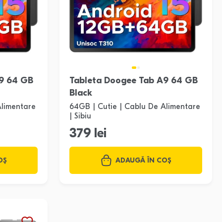
9 64 GB
Tableta Doogee Tab A9 64 GB
Black
Alimentare
64GB | Cutie | Cablu De Alimentare
| Sibiu
379 lei
OȘ
ADAUGĂ ÎN COȘ