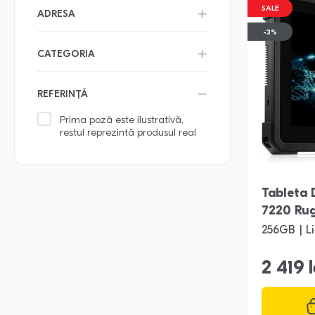
SALE
ADRESA
-3%
CATEGORIA
REFERINȚĂ
Prima poză este ilustrativă,
restul reprezintă produsul real
Tableta 
7220 Ru
Black
256GB | Li
2 419 l