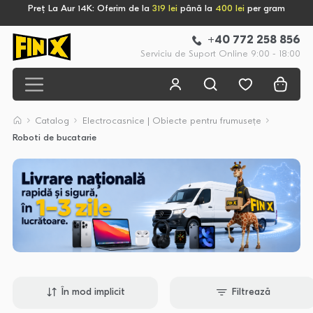
Preț La Aur 14K: Oferim de la
319 lei
până la
400 lei
per gram
+40 772 258 856
Serviciu de Suport Online 9:00 - 18:00
Catalog
Electrocasnice | Obiecte pentru frumusețe
Roboti de bucatarie
În mod implicit
Filtrează