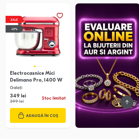
SALE
-13%
Electrocasnice Mici
Delimano Pro, 1400 W
Galați
349 lei
Stoc limitat
399 lei
ADAUGĂ ÎN COȘ