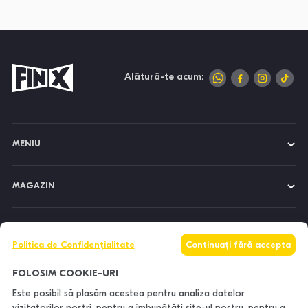
Alătură-te acum:
MENIU
MAGAZIN
DESPRE NOI
Politica de Confidențialitate
Continuați fără accepta
INFORMAȚII
FOLOSIM COOKIE-URI
Este posibil să plasăm acestea pentru analiza datelor